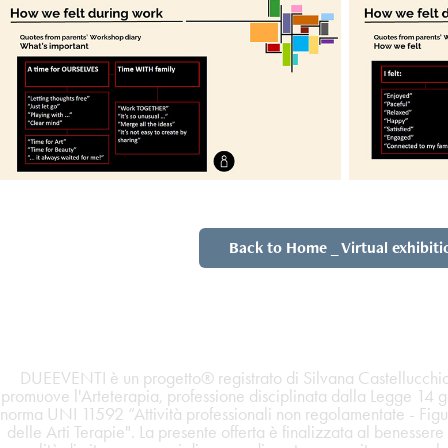
Back to Home _ Virtual exhibiti
DUEEVENTI è un progetto® registrato di Silvana Castellucc
promuove l'Arteterapia, professione disciplinata dalla Legge 14 
norma UNI 11592 “Attività professionali non regolamentate - Figu
delle Arti Terapie". La presente offerta è finalizzata al benessere