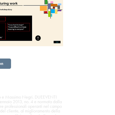
on
hio e Massimo Negri. DUEEVENTI
gennaio 2013, no. 4 e normata dalla
re professionali operanti nel campo
 del cliente, al miglioramento della